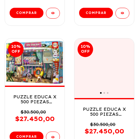
10
%
10
%
OFF
OFF
PUZZLE EDUCA X
500 PIEZAS
FURGONETA DE
PUZZLE EDUCA X
HELADOS COD
$30.500,00
500 PIEZAS
20546
$27.450,00
COLLAGE DE
COLORES COD
$30.500,00
20543
$27.450,00