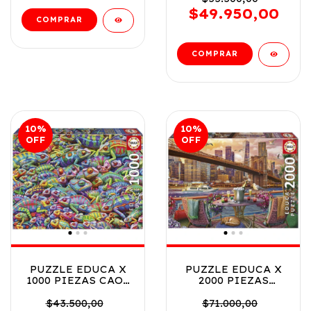
20567
$49.950,00
10
%
10
%
OFF
OFF
PUZZLE EDUCA X
PUZZLE EDUCA X
1000 PIEZAS CAOS
2000 PIEZAS
CAMALEONICO
ROMANCE EN
COD 20582
NUEVA YORK COD
$43.500,00
$71.000,00