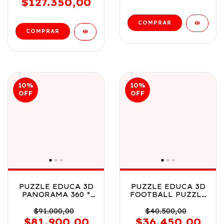
$127.350,00
10
%
10
%
OFF
OFF
PUZZLE EDUCA 3D
PUZZLE EDUCA 3D
PANORAMA 360 °
FOOTBALL PUZZLE
NUEVA YORK
ARMA TU PELOTA Y
SKYLINE 216 PCS
JUEGA COD 19210
$91.000,00
$40.500,00
COD 20335
$81.900,00
$36.450,00