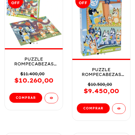
OFF
OFF
PUZZLE
ROMPECABEZAS
BLUEY 48 PIEZAS
PUZZLE
CON LUPA COD
$11.400,00
ROMPECABEZAS
BLU01207
BLUEY 2 EN 1 24 Y
$10.260,00
36 PZS COD
$10.500,00
BLU01193
$9.450,00