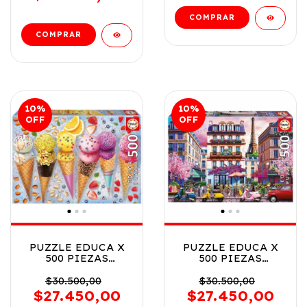
10
%
10
%
OFF
OFF
PUZZLE EDUCA X
PUZZLE EDUCA X
500 PIEZAS
500 PIEZAS
HELADOS COD
DISTRITO DE
20289
COMPRAS DE
$30.500,00
$30.500,00
PARIS COD 20548
$27.450,00
$27.450,00