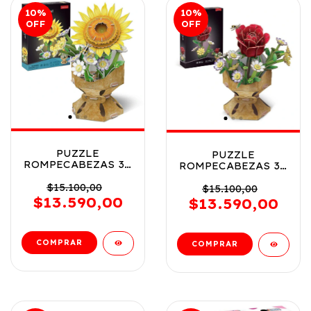
10
%
10
%
OFF
OFF
PUZZLE
PUZZLE
ROMPECABEZAS 3D
ROMPECABEZAS 3D
BOUQUET DE
BOUQUET DE
FLORES CUBIC
$15.100,00
FLORES CUBIC
$15.100,00
FUN VR3 P330H
FUN VR4 P330H
$13.590,00
$13.590,00
GIRASOL -
ROSA - ROSE
SUNFLOWER -