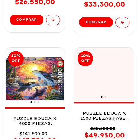
$26.550,00
P867H
$33.300,00
P872H
10
%
10
%
OFF
OFF
PUZZLE EDUCA X
1500 PIEZAS FASES
PUZZLE EDUCA X
COSMICAS COD
4000 PIEZAS
20570
ORCAS Y LOBOS
$55.500,00
COD 20259
$141.500,00
$49.950,00