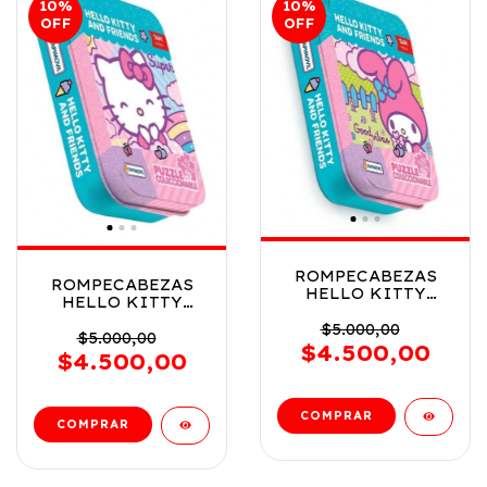
10
%
10
%
OFF
OFF
ROMPECABEZAS
ROMPECABEZAS
HELLO KITTY
HELLO KITTY
COLECCIONABLE
COLECCIONABLE
EN LATA VR2
$5.000,00
EN LATA VR1
$5.000,00
KTY09859 MELODY
$4.500,00
KTY09859 HELLO
$4.500,00
KITTY