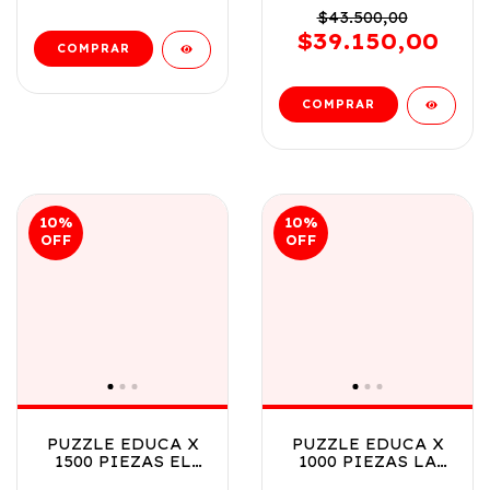
PERRITOS COD
$43.500,00
19931
$39.150,00
10
%
10
%
OFF
OFF
PUZZLE EDUCA X
PUZZLE EDUCA X
1500 PIEZAS EL
1000 PIEZAS LA
PUENTE DEL
CREACION DE