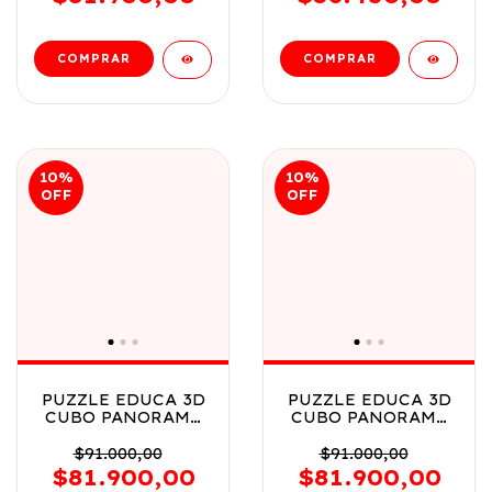
10
%
10
%
OFF
OFF
PUZZLE EDUCA 3D
PUZZLE EDUCA 3D
CUBO PANORAMA
CUBO PANORAMA
TRAVEL 216 PCS
AESTHETIC 216
COD 20124
PCS COD 20125
$91.000,00
$91.000,00
$81.900,00
$81.900,00