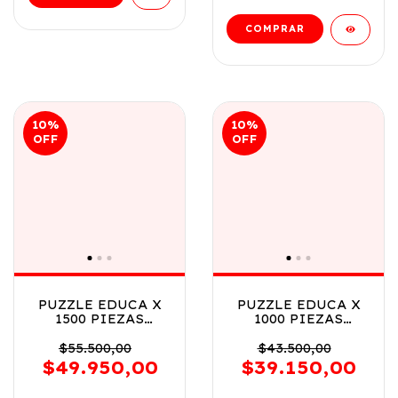
10
%
10
%
OFF
OFF
PUZZLE EDUCA X
PUZZLE EDUCA X
1500 PIEZAS
1000 PIEZAS
SANTANA
MEDUSAS COD
MADEIRA COD
20554
$55.500,00
$43.500,00
19938
$49.950,00
$39.150,00