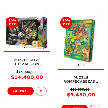
10
%
10
%
OFF
OFF
PUZZLE 3D 60
PIEZAS CON
ANTEOJOS
JURASSIC WORLD
$16.000,00
COD UJW011029
$14.400,00
PUZZLE
ROMPECABEZAS 2
EN 1 JURASSIC
EXPLORER 24Y 36
$10.500,00
PZS COD UJW11027
$9.450,00