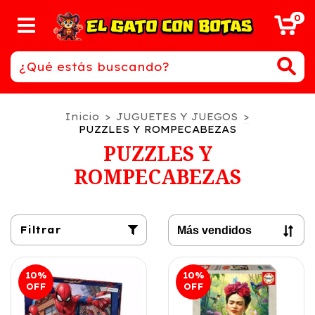
0
Inicio
>
JUGUETES Y JUEGOS
>
PUZZLES Y ROMPECABEZAS
PUZZLES Y
ROMPECABEZAS
Filtrar
10
%
10
%
OFF
OFF