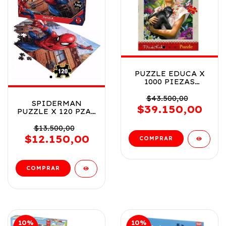
PUZZLE EDUCA X
1000 PIEZAS
JARDIN DE LA
VIDA FRIDA
$43.500,00
SPIDERMAN
KHALO COD 20176
$39.150,00
PUZZLE X 120 PZAS
COD VSP03230
$13.500,00
$12.150,00
10
%
10
%