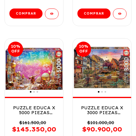
10
%
10
%
OFF
OFF
PUZZLE EDUCA X
PUZZLE EDUCA X
5000 PIEZAS
3000 PIEZAS
ASTROLOGIA COD
COLMAR FRANCIA
20260
COD 19051
$161.500,00
$101.000,00
$145.350,00
$90.900,00