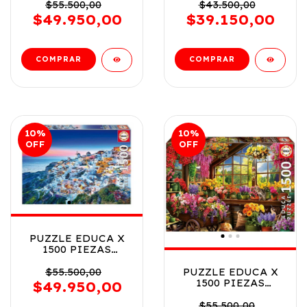
ARBOL DEL LEON
ADAM COD 20579
$55.500,00
$43.500,00
COD 20571
$49.950,00
$39.150,00
10
%
10
%
OFF
OFF
PUZZLE EDUCA X
1500 PIEZAS
SANTORINI
GRECIA COD 19040
PUZZLE EDUCA X
$55.500,00
1500 PIEZAS
$49.950,00
COBERTIZO DE
JARDINERIA COD
$55.500,00