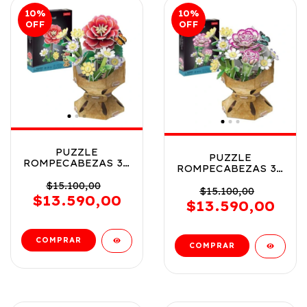
10
%
10
%
OFF
OFF
PUZZLE
PUZZLE
ROMPECABEZAS 3D
ROMPECABEZAS 3D
BOUQUET DE
BOUQUET DE
FLORES CUBIC
$15.100,00
FLORES CUBIC
$15.100,00
FUN VR1 P330H
$13.590,00
FUN VR2 P330H
$13.590,00
CAMELLIA
CLAVEL -
CARNATION