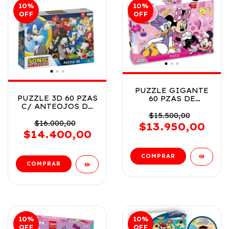
10
%
10
%
OFF
OFF
PUZZLE GIGANTE
PUZZLE 3D 60 PZAS
60 PZAS DE
C/ ANTEOJOS DE
MINNIE COD
SONIC THE
DCH07659
$15.500,00
HEDGEHOG COD
$16.000,00
$13.950,00
SNC01226
$14.400,00
10
%
10
%
OFF
OFF