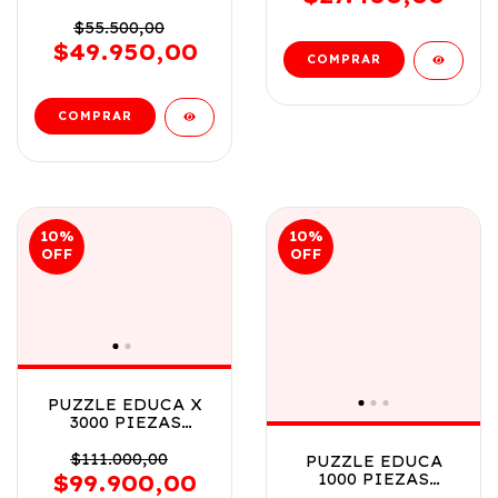
ATARDECER EN
VENECIA COD
$55.500,00
17124
$49.950,00
10
%
10
%
OFF
OFF
PUZZLE EDUCA X
3000 PIEZAS
PUESTA DE SOL EN
PARIS COD 17675
$111.000,00
PUZZLE EDUCA
1000 PIEZAS
$99.900,00
SELFIE DE