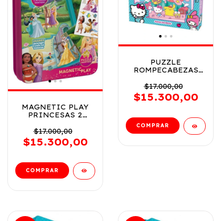
PUZZLE
ROMPECABEZAS
HELLO KITTY 240
PZAS 48X33 CM
$17.000,00
COD KTY09833
$15.300,00
MAGNETIC PLAY
PRINCESAS 2
JUEGOS PUZZLE
ACCESORIOS
$17.000,00
IMANTADOS COD
$15.300,00
DJU00676