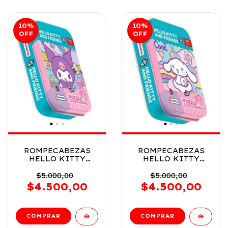
10
%
10
%
OFF
OFF
ROMPECABEZAS
ROMPECABEZAS
HELLO KITTY
HELLO KITTY
COLECCIONABLE
COLECCIONABLE
EN LATA VR3
EN LATA VR4
$5.000,00
$5.000,00
KTY09859 KUROMI
KTY09859
$4.500,00
$4.500,00
CINNAMOROLL