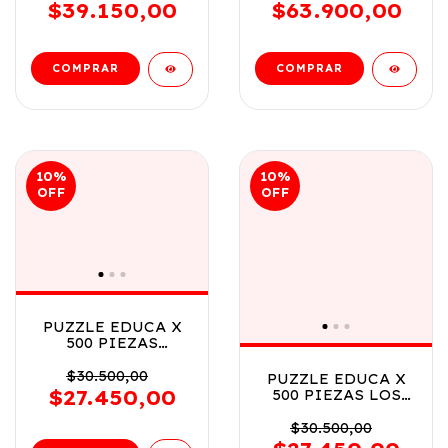
20575
$39.150,00
$63.900,00
10
%
10
%
OFF
OFF
PUZZLE EDUCA X
500 PIEZAS
JARDIN DE
COLIBRIES COD
$30.500,00
PUZZLE EDUCA X
20549
$27.450,00
500 PIEZAS LOS
TRAVIESOS DE LA
GRANJA COD 19905
$30.500,00