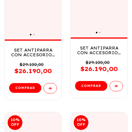
SET ANTIPARRA
SET ANTIPARRA
CON ACCESORIOS
CON ACCESORIOS
DE BUCEO PARA
DE BUCEO PARA
NINOS VR3 8927
$29.100,00
NINOS VR2 8927
$29.100,00
SET CON
$26.190,00
SET CON
$26.190,00
ANTIPARRA NEGRA
ANTIPARRA AZUL
10
%
10
%
OFF
OFF