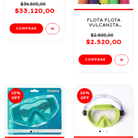
POWERTOUCH AIR
$36.800,00
PUMP COD 62252
$33.120,00
FLOTA FLOTA
VULCANITA
ORIGINAL TV COD
8887
$2.800,00
$2.520,00
10
%
10
%
OFF
OFF