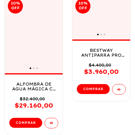
10
%
10
%
OFF
OFF
BESTWAY
ANTIPARRA PRO
RAICER 7-14 ANOS
VR1 21005 VERDE
$4.400,00
$3.960,00
ALFOMBRA DE
AGUA MÁGICA C/
ROCIADOR
ANIMALES
$32.400,00
MARINOS COD
$29.160,00
8929