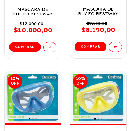
MASCARA DE
MASCARA DE
BUCEO BESTWAY
BUCEO BESTWAY
CLASICA SURTIDO
14 ANOS VR3 22056
3 ANOS VR1 22057
VERDE
$9.100,00
$12.000,00
MASCARA VERDE
$8.190,00
$10.800,00
10
%
10
%
OFF
OFF