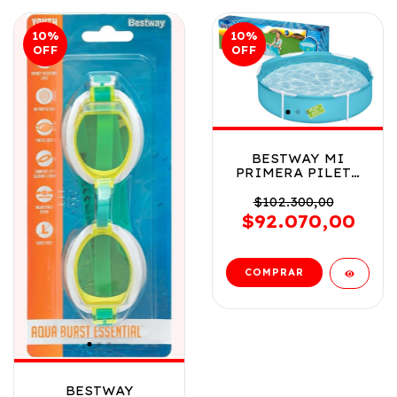
10
%
10
%
OFF
OFF
BESTWAY MI
PRIMERA PILETA
ESTRUCTURAL COD
6495 - 56283
$102.300,00
$92.070,00
BESTWAY