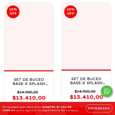
10
%
10
%
OFF
OFF
SET DE BUCEO
SET DE BUCEO
BASE-X SPLASH
BASE-X SPLASH
UNISEX VR3 4203
UNISEX VR2 4203
VERDE
$14.900,00
AZUL
$14.900,00
$13.410,00
$13.410,00
Al navegar por este sitio
aceptás el uso de
ENTENDIDO
cookies
para agilizar tu experiencia de compra.