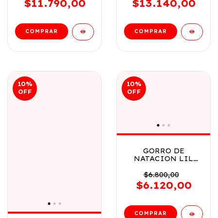
$11.790,00
$13.140,00
10
%
10
%
OFF
OFF
GORRO DE
NATACION LIL
COLOR WAVE
BESTWAY VR1
$6.800,00
26049 NARANJA
$6.120,00
CON ROJO