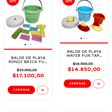
OFF
OFF
BALDE DE PLAYA
WATER FUN TAPA
BALDE DE PLAYA
CON MOLINO Y
RONDI BRICK FUN
ACCS RONDI COD
$16.500,00
CON BLOQUES DE
9308
$14.850,00
ENCASTRE COD
$19.000,00
9310
$17.100,00