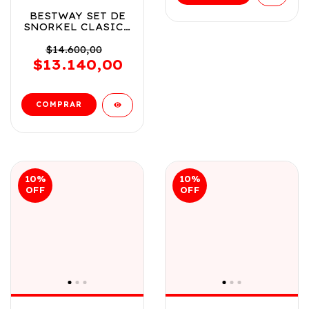
BESTWAY SET DE
SNORKEL CLASICO
HYDRO SWIM VR4
24036 SET AZUL
$14.600,00
$13.140,00
10
%
10
%
OFF
OFF