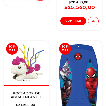
LOCA COD 8848
$28.400,00
$25.560,00
10
%
10
%
OFF
OFF
ROCIADOR DE
AGUA INFANTIL
BASE - X
UNICORNIO COD
$31.500,00