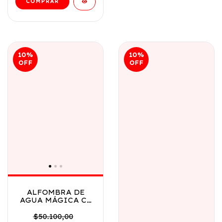
10
%
10
%
OFF
OFF
ALFOMBRA DE
AGUA MÁGICA C/
ROCIADOR BASE -
X UNICORNIO COD
$50.100,00