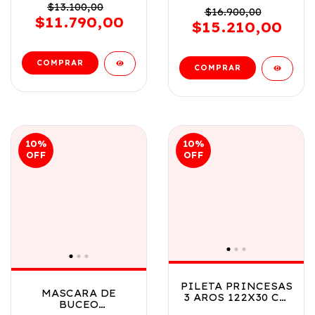
VR3 22064
$13.100,00
COD 7526 - 9103D
$16.900,00
PERESOZO
$11.790,00
$15.210,00
10
%
10
%
OFF
OFF
PILETA PRINCESAS
MASCARA DE
3 AROS 122X30 CM
BUCEO
COD 91099