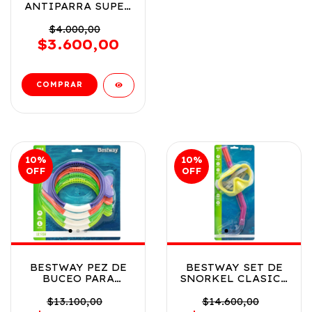
ANTIPARRA SUPER
COOL 3 COLORES 7
A 14 ANOS VR4
$4.000,00
21048 AMARILLO
$3.600,00
10
%
10
%
OFF
OFF
BESTWAY PEZ DE
BESTWAY SET DE
BUCEO PARA
SNORKEL CLASICO
SNORKEL COD
HYDRO SWIM VR3
26009
24036 SET
$13.100,00
$14.600,00
AMARILLO