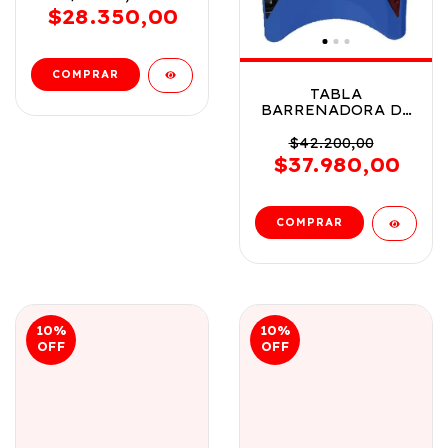
8877
$28.350,00
TABLA
BARRENADORA DE
SPIDERMAN VR2
IKDIS005 AZUL -
$42.200,00
IKDIS006
$37.980,00
10
%
10
%
OFF
OFF