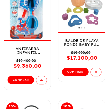
BALDE DE PLAYA
RONDI BABY FUN
CON ENCASTRE
ANTIPARRA
COD 9309
$19.000,00
INFANTIL
BESTWAY MOTIVO
$17.100,00
SPIDERMAN COD
$10.400,00
7527 - 98022
$9.360,00
10
%
10
%