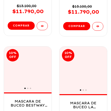
DE ANIMALITOS
DE ANIMALITOS
VR1 22064
$13.100,00
VR2 22064
$13.100,00
UNICORNIO
DINOSAURIO
$11.790,00
$11.790,00
10
%
10
%
OFF
OFF
MASCARA DE
MASCARA DE
BUCEO BESTWAY
BUCEO LA
DE ANIMALITOS
SIRENITA DISNEY