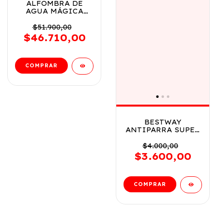
ALFOMBRA DE
AGUA MÁGICA
GRANDE C/
ROCIADOR
$51.900,00
SPIDERMAN COD
$46.710,00
8931
BESTWAY
ANTIPARRA SUPER
COOL 3 COLORES 7
A 14 ANOS VR2
$4.000,00
21048 ROSA
$3.600,00