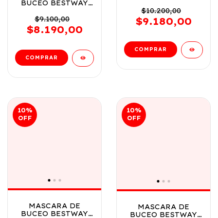
CLASICA SURTIDO
BUCEO BESTWAY
7 ANOS VR2 22059
$10.200,00
CLASICA SURTIDO
VERDE LIMON
3 ANOS VR5 22057
$9.100,00
$9.180,00
MASCARA AQUA
$8.190,00
10
%
10
%
OFF
OFF
MASCARA DE
MASCARA DE
BUCEO BESTWAY
BUCEO BESTWAY