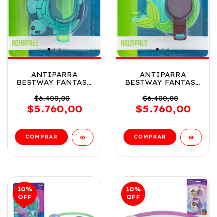
ANTIPARRA
ANTIPARRA
BESTWAY FANTASY
BESTWAY FANTASY
SURTIDO 3 ANOS
SURTIDO 3 ANOS
VR7 21080 MODELO
VR8 21080 MODELO
$6.400,00
$6.400,00
TORTUGA
ESTRELLA Y OSTRA
$5.760,00
$5.760,00
10
%
10
%
OFF
OFF