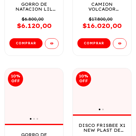
GORRO DE
CAMION
NATACION LIL
VOLCADOR
COLOR WAVE
PLAYERO LUNI X 3
BESTWAY VR2
PIEZAS COD 1643
$6.800,00
$17.800,00
26049 VERDE CON
$6.120,00
$16.020,00
AZUL
10
%
10
%
OFF
OFF
DISCO FRISBEE X1
NEW PLAST DE
GORRO DE
PLASTICO COD