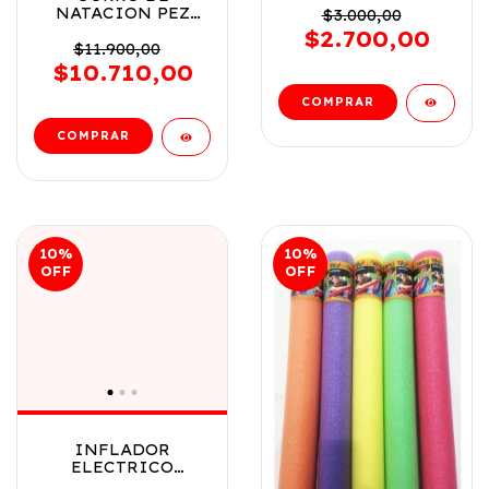
NATACION PEZ
FRISBEE12
$3.000,00
PAYASO VR3 126025
$2.700,00
NARANJA
$11.900,00
$10.710,00
10
%
10
%
OFF
OFF
INFLADOR
ELECTRICO
BESTWAY