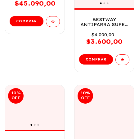
8933
$45.090,00
BESTWAY
ANTIPARRA SUPER
COOL 3 COLORES 7
A 14 ANOS VR1
$4.000,00
21048 AZUL
$3.600,00
10
%
10
%
OFF
OFF