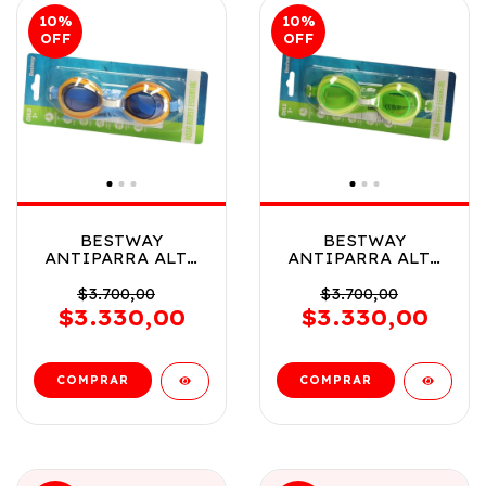
10
%
10
%
OFF
OFF
BESTWAY
BESTWAY
ANTIPARRA ALTO
ANTIPARRA ALTO
ESTILO 3-6 ANOS
ESTILO 3-6 ANOS
VR1 21002 MODELO
VR2 21002 MODELO
$3.700,00
$3.700,00
AZUL
VERDE
$3.330,00
$3.330,00