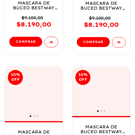
MASCARA DE
MASCARA DE
BUCEO BESTWAY
BUCEO BESTWAY
CLASICA SURTIDO
CLASICA SURTIDO
3 ANOS VR3 22057
3 ANOS VR4 22057
$9.100,00
$9.100,00
MASCARA AZUL
MASCARA
$8.190,00
$8.190,00
AMARILLA
10
%
10
%
OFF
OFF
MASCARA DE
BUCEO BESTWAY
MASCARA DE