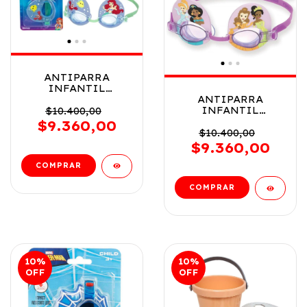
ANTIPARRA
INFANTIL
BESTWAY MOTIVO
ANTIPARRA
LA SIRENITA COD
INFANTIL
$10.400,00
7525 - 9103C
BESTWAY MOTIVO
$9.360,00
PRINCESAS COD
$10.400,00
7523 - 91020
$9.360,00
10
%
10
%
OFF
OFF