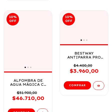
10
%
10
%
OFF
OFF
BESTWAY
ANTIPARRA PRO
RAICER 7-14 ANOS
VR2 21005
$4.400,00
NARANJA
$3.960,00
ALFOMBRA DE
AGUA MÁGICA C/
ROCIADOR
ANIMALES
$51.900,00
MARINOS COD
$46.710,00
8934