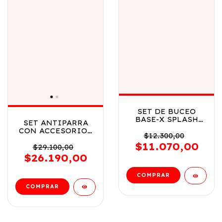
SET DE BUCEO
BASE-X SPLASH
SET ANTIPARRA
UNISEX VR2 4202
CON ACCESORIOS
VERDE
$12.300,00
DE BUCEO PARA
$11.070,00
NINOS VR4 8927
$29.100,00
SET CON
$26.190,00
ANTIPARRA
NARANJA