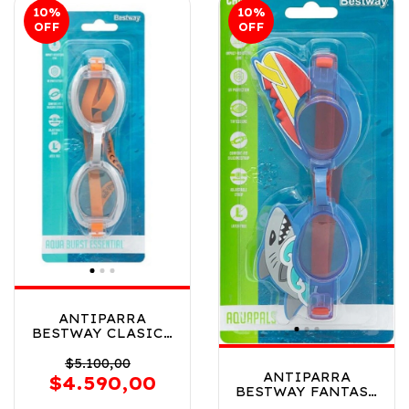
10
%
10
%
OFF
OFF
ANTIPARRA
BESTWAY CLASICA
SURTIDO 14 ANOS
VR4 21097 BLANCA
$5.100,00
ANTIPARRA
$4.590,00
BESTWAY FANTASY
SURTIDO 3 ANOS