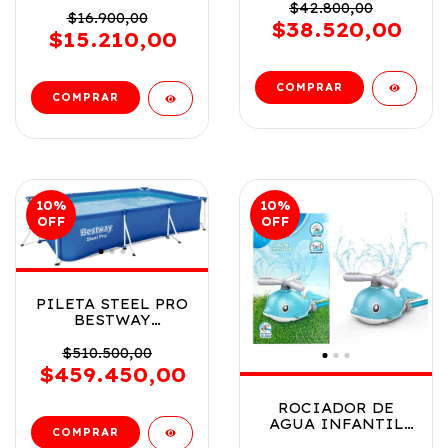
SPIDERMAN DE
$42.800,00
MARVEL COD 7528 -
$16.900,00
$38.520,00
98023
$15.210,00
10
%
10
%
OFF
OFF
PILETA STEEL PRO
BESTWAY
ESTRUCTURAL
450CM X 220 X
$510.500,00
84CM COD 15606
$459.450,00
ROCIADOR DE
AGUA INFANTIL
BASE - X BALLENA