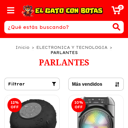
0
Inicio
>
ELECTRONICA Y TECNOLOGIA
>
PARLANTES
PARLANTES
Filtrar
12
%
10
%
OFF
OFF