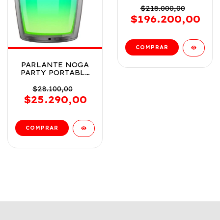
NOGA 2.1
$218.000,00
VANGUARD COD
$196.200,00
VANGUARD
PARLANTE NOGA
PARTY PORTABLE
INALÁMBRICO BT
CON LEDS COD NG-
$28.100,00
BT625
$25.290,00