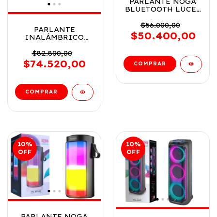
PARLANTE NOGA
BLUETOOTH LUCES
RGB 5 W COD NG-
BT510
$56.000,00
PARLANTE
$50.400,00
INALÁMBRICO
CAMO BT
PORTABLE
$82.800,00
WATERPROOF COD
$74.520,00
NG-BT673CAMO
10
%
10
%
OFF
OFF
PARLANTE NOGA