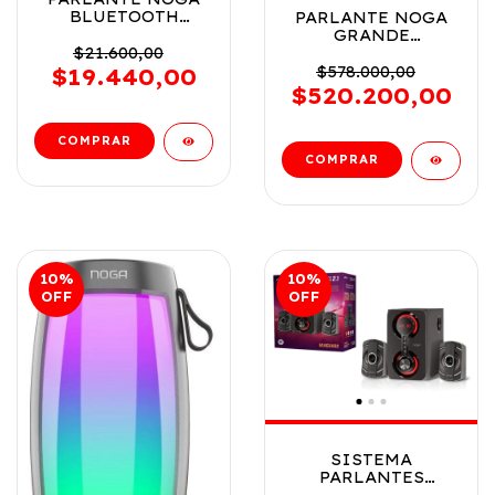
BLUETOOTH
PARLANTE NOGA
PORTATIL LUCES
GRANDE
LED 5W COD NG-
$21.600,00
BLUETOOTH LUCES
BT620
RGB 40 W COD
$578.000,00
$19.440,00
NGL-450BT
$520.200,00
10
%
10
%
OFF
OFF
SISTEMA
PARLANTES
INÁLAMBRICOS