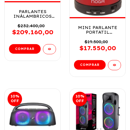
PARLANTES
INÁLAMBRICOS
NOGA 2.0 AQUA
COD AQUA
$232.400,00
MINI PARLANTE
$209.160,00
PORTATIL
INALAMBRICO
NOGA COD NGS-
$19.500,00
025RJ
$17.550,00
10
%
10
%
OFF
OFF