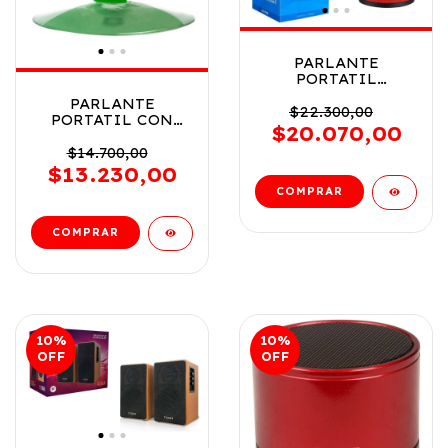
PARLANTE
PORTATIL
INALAMBRICO
PARLANTE
NOGA COD NG-
$22.300,00
PORTATIL CON
PK08RJ
$20.070,00
SOPAPA PARA EL
BAÑO USB VR2 NG-
$14.700,00
P78 VERDE
$13.230,00
10
%
10
%
OFF
OFF