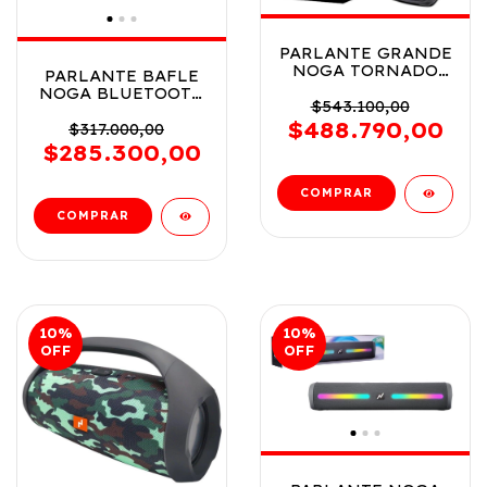
PARLANTE GRANDE
NOGA TORNADO
PARLANTE BAFLE
BLUETOOTH LUCES
NOGA BLUETOOTH
40 W COD
$543.100,00
LUCES RGB 25 W
TORNADO
$488.790,00
COD NG-BT675
$317.000,00
$285.300,00
10
%
10
%
OFF
OFF