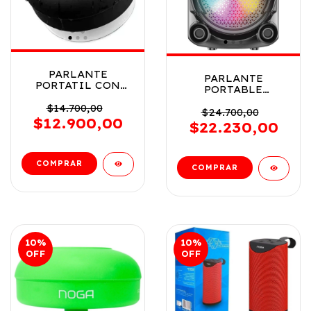
PARLANTE
PARLANTE
PORTATIL CON
PORTABLE
SOPAPA PARA EL
INALÁMBRICO BT
BAÑO USB VR1 NG-
$14.700,00
CON LUZ LED COD
$24.700,00
P78 NEGRO
$12.900,00
NG-BT670
$22.230,00
10
%
10
%
OFF
OFF